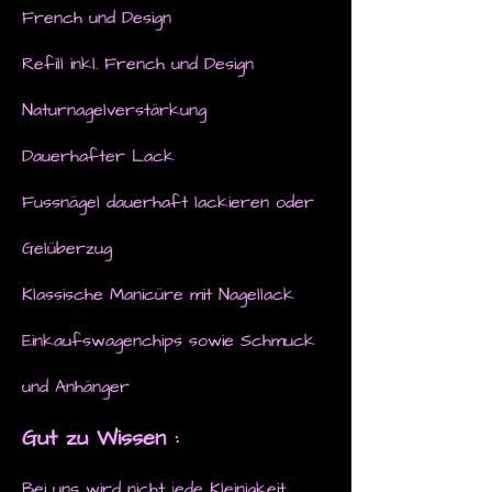
French und Design
Refill inkl. French und Design
Naturnagelverstärkung
Dauerhafter Lack
Fussnägel dauerhaft lackieren oder
Gelüberzug
Klassische Manicüre mit Nagellack
Einkaufswagenchips sowie Schmuck
und Anhänger
Gut zu Wissen :
Bei uns wird nicht jede Kleinigkeit