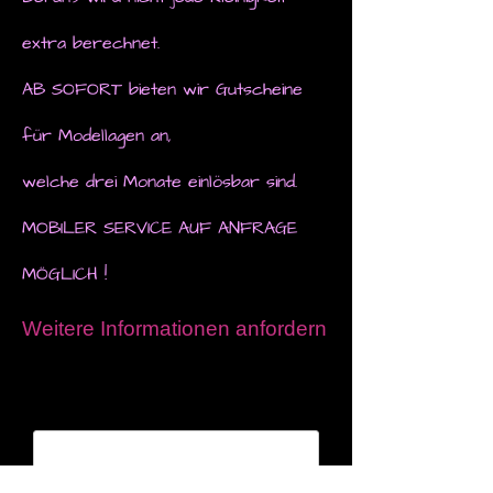
extra berechnet.
AB SOFORT bieten wir Gutscheine
für Modellagen an,
welche drei Monate einlösbar sind.
MOBILER SERVICE AUF ANFRAGE
MÖGLICH !
Weitere Informationen anfordern
Name*